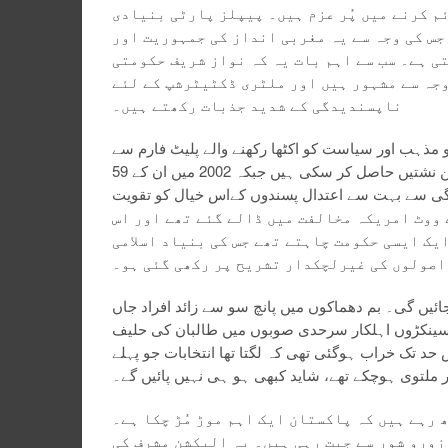
م کرنے میں پُر عزم ہیں۔ پیپلز پارٹی بنیادی
 جس کی وجہ سے یہ مغربی انداز کی جمہوریت اور
ی ہے۔ سب سے اہم بات یہ کہ نواز شریف حکومتی
وجہ سے مشہور ہیں اور ملٹری ڈکٹیٹرشپ کے لئے
ناپسندیدگی کے شدید جذبات رکھتے ہیں۔
 جو مذہب اور سیاست کو اکٹھا رکھنے والے پلیٹ فارم سے
انتخابی مہم چلا رہے تھے۔ کٹر مذہبی جماعتیں ان انتخابات میں صرف تین نشتیں حاصل کر سکی ہیں جبکہ 2002 میں ان کے 59
ردگی سے بہت سے اعتدال پسندوں کےاس خیال کو تقویت
نے والے ووٹ امریکہ مخالفت میں ڈالے گئے تھے اور اس
یک ایسی حکومت چاہتے تھے جس کی بنیاد اسلامی
اصولوں کی غیرلچکدار تشریح پر رکھی گئی ہو۔
جائیں گی۔ بم دھماکوں میں پانچ سو سے زائد افراد جاں
ے سینکڑوں اہلکار سرحدی صوبوں میں طالبان کی حلیف
 حد تک خراب ہوگئی تھی کہ لگتا تھا انتخابات جو پہلے
ر ملتوی ہوچکے تھے، شاید کبھی ہو ہی نہیں پائیں گے۔
 رہے ہیں کہ پاکستان ایک اہم موڑ مُڑ چکا ہے۔
زورو شور سے جیت رہی ہیں۔ یہ الیکشن مشرف کی