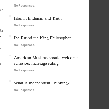
ن
No Responses.
تو
Islam, Hinduism and Truth
No Responses.
س
Ibn Rushd the King Philosopher
No Responses.
حا
American Muslims should welcome
same-sex marriage ruling
No Responses.
ا
What is Independent Thinking?
No Responses.