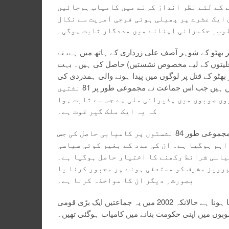
 کے لئے نظر انداز کرنے میں کامیاب ہوجائیں
ایک عشرے پر پھیلی ہوئی فوجی آمریت سے نکال
وب ِ حکمرانی اپنانے میں مددگار ثابت ہوگی۔
 بھٹو کے شوہر آصف علی زرداری کے ہاتھ میں ہے، نے
 نشستیں(بشمول خواتین اور اقلیتوں کے لیے مخصوص نشستیں) حاصل کی ہیں۔ بہت
بھٹو کے قتل پر لوگوں میں پیدا ہونے والی ہمدردی کی
وجہ سے ملی ہیں تاہم یہ نتائچ 2002 کے انتخابات سے بہت زیادہ بہتر نہیں ہیں جب اس جماعت نے مجموعی طور پر 81 نشتیں
وں صوبوں میں پذیرائی ملی ہے جس سے ثابت ہوا
کہ یہ ایک ملک گیر قوت ہے۔
دوسری جانب میاں نواز شریف کی قیادت میں پاکستان مسلم لیگ (ن) نے مجموعی طور 84 نشستوں پر کامیابی حاصل کی جس
اہم ہوگیا ہے۔ ان کی مدد کے بغیر کوئی سیاسی
یاسی شرائط رکھنے کا اختیار حاصل ہوگیا ہے۔
پرویز مشرف کو مستعفی ہونے پر مجبور کرنا یا
بصورت ِ دیگر ان کا مواخذہ کرنا ہے۔
ان انتخابات کا ایک دلچسپ پہلو کٹرمذہبی جماعتوں کا تقریباً مکمل صفایا ہونا ہے حالانکہ 2002 میں یہ جماعتیں ایک بڑی قومی
وبوں میں اپنی حکومت بنانے میں کامیاب ہوگئی تھیں۔