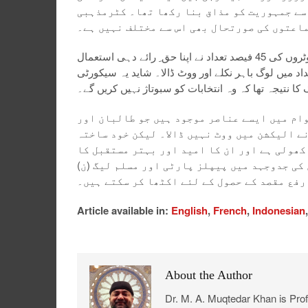
 سے جمہوریت کو مذاق بنا رکھا تھا۔ کٹرمذہبی
اعتوں کی صورتحال بھی اس سے مختلف نہیں ہے۔
ایک بم دھماکے کے سوا انتخابات انتہائی پرامن ماحول میں ہوئے۔ رجسٹرڈ ووٹروں کی 45 فیصد تعداد نے اپنا حق ِ رائے دہی استعمال
 میں لوگ باہر نکلے اور ووٹ ڈالا۔ شاید یہ سیکورٹی
ا نتیجہ تھا کہ وہ انتخابات کو سبوتاژ نہیں کریں گے۔
وام میں ایسے عناصر موجود ہیں جو طالبان اور
ے الیکشن میں ووٹ نہیں ڈالا۔ لیکن خود ساختہ
کھولی ہے اور ان کا امید اور بہتر مستقبل کا
کی جدوجہد میں پیپلز پارٹی اور مسلم لیگ (ن)
رفع مقصد کے حصول کے لئے اکٹھا کر سکتے ہیں۔
Article available in:
English
,
French
,
Indonesian
About the Author
Dr. M. A. Muqtedar Khan is Profe