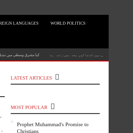
REIGN LANGUAGES
WORLD POLITICS
میلکم ایکس کی میراث سالوں بعد بھی زندہ ہے
کیا مشرق وسطی میں تبدیلی 
Top 100 Political Influencers on
YouTube Covering India and Global
LATEST ARTICLES
Geopolitics
MOST POPULAR
خ
Prophet Muhammad's Promise to
دو
Christians