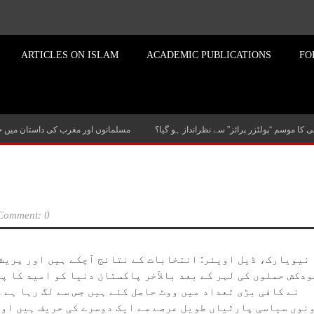
ARTICLES ON ISLAM
ACADEMIC PUBLICATIONS
FO
کا موسم “پولٹزر پرائز” سے نظرانداز ہو گیا؟
مسلمانوں اور مغرب کی داستان میں
Comment: 0
نیویارک، ڈیل اویئر: انتخابات کے نتائج آچکے ہیں اور پریشا
ودکش حملوں کی لہر کے بعد بالآخر پاکستان دنیا کو امید کا پی
نے کافی بڑی تعداد میں ووٹ حاصل کئے ہیں جس سے لگ رہا ہے 
نوں سیاسی پارٹیاں طویل عرصے سے ایک دوسرے کی حریف ہیں اور