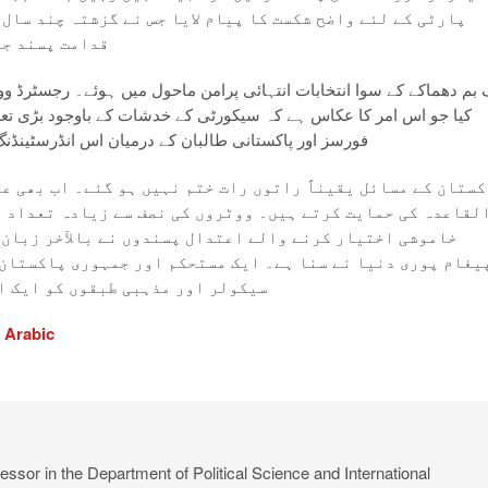
پارٹی کے لئے واضح شکست کا پیام لایا جس نے گزشتہ چند سال
قدامت پسند جم
کیا جو اس امر کا عکاس ہے کہ سیکورٹی کے خدشات کے باوجود بڑی تعداد
فورسز اور پاکستانی طالبان کے درمیان اس انڈرسٹینڈنگ ک
ستان کے مسائل یقیناً راتوں رات ختم نہیں ہو گئے۔ اب بھی ع
لقاعدہ کی حمایت کرتے ہیں۔ ووٹروں کی نصف سے زیادہ تعداد ن
خاموشی اختیار کرنے والے اعتدال پسندوں نے بالآخر زبان 
یغام پوری دنیا نے سنا ہے۔ ایک مستحکم اور جمہوری پاکستان 
سیکولر اور مذہبی طبقوں کو ایک ا
,
Arabic
ssor in the Department of Political Science and International