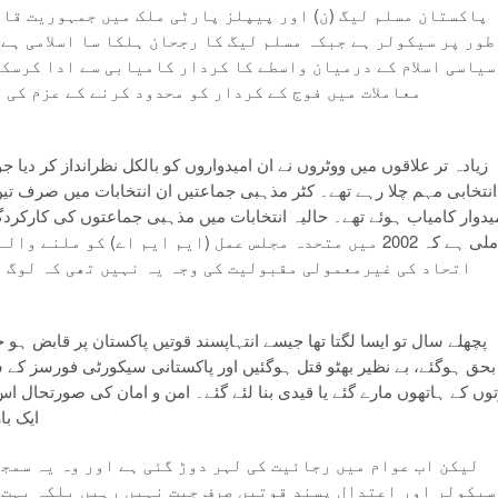
پاکستان مسلم لیگ (ن) اور پیپلز پارٹی ملک میں جمہوریت قائ
طور پر سیکولر ہے جبکہ مسلم لیگ کا رجحان ہلکا سا اسلامی ہے
سیاسی اسلام کے درمیان واسطے کا کردار کامیابی سے ادا کرسکت
معاملات میں فوج کے کردار کو محدود کرنے کے عزم کی 
زیادہ تر علاقوں میں ووٹروں نے ان امیدواروں کو بالکل نظرانداز کر دیا
یدوار کامیاب ہوئے تھے۔ حالیہ انتخابات میں مذہبی جماعتوں کی کارک
ملی ہے کہ 2002 میں متحدہ مجلس عمل (ایم ایم اے) کو مل
اتحاد کی غیرمعمولی مقبولیت کی وجہ یہ نہیں تھی کہ لوگ ا
پچھلے سال تو ایسا لگتا تھا جیسے انتہاپسند قوتیں پاکستان پر قابض ہو 
بحق ہوگئے، بے نظیر بھٹو قتل ہوگئیں اور پاکستانی سیکورٹی فورسز ک
وں کے ہاتھوں مارے گئے یا قیدی بنا لئے گئے۔ امن و امان کی صورتحال اس
ایک با
لیکن اب عوام میں رجائیت کی لہر دوڑ گئی ہے اور وہ یہ سمجھ
سیکولر اور اعتدال پسند قوتیں صرف جیت نہیں رہیں بلکہ بہت 