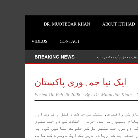
DR. MUQTEDAR KHAN
ABOUT IJTIHAD
VIDEOS
CONTACT
BREAKING NEWS
 خوف محض ایک مختصر باب
ایک نیا جمہوری پاکستان
Posted On
Feb 26 2008
By :
Dr. Muqtedar Khan
ن کن واقعات، ہنگامی حالات ، قتل و غارت اور
غام بھیج رہا ہے۔ حزب ِ اختلاف کی دو جماعتوں
کہ دونوں جماعتیں مل کر حکومت بنائیں گی۔ یہ
 خدشہ ہے کہ زیادہ دیر تک ایک دوسرے کے ساتھ