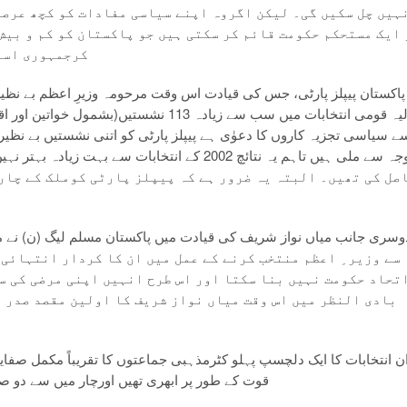
ہیں چل سکیں گی۔ لیکن اگروہ اپنے سیاسی مفادات کو کچھ عرصے
 ایک مستحکم حکومت قائم کر سکتی ہیں جو پاکستان کو کم و بیش 
کرجمہوری اسل
پاکستان پیپلز پارٹی، جس کی قیادت اس وقت مرحومہ وزیرِ اعظم بے نظیر
حالیہ قومی انتخابات میں سب سے زیادہ 113
ے سیاسی تجزیہ کاروں کا دعوٰی ہے پیپلز پارٹی کو اتنی نشستیں بے نظیر 
صل کی تھیں۔ البتہ یہ ضرور ہے کہ پیپلز پارٹی کوملک کے چار
سے وزیر ِ اعظم منتخب کرنے کے عمل میں ان کا کردار انتہائی 
تحاد حکومت نہیں بنا سکتا اور اس طرح انہیں اپنی مرضی کی س
بادی النظر میں اس وقت میاں نواز شریف کا اولین مقصد صدر 
قوت کے طور پر ابھری تھیں اورچار میں سے دو ص