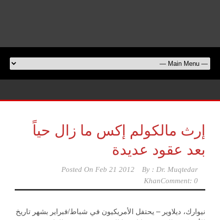
إرث مالكولم إكس ما زال حياً
بعد عقود عديدة
Posted On
Feb 21 2012
By :
Dr. Muqtedar
Khan
Comment: 0
نيوارك، ديلاوير – يحتفل الأمريكيون في شباط/فبراير بشهر تاريخ