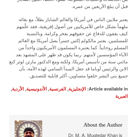
قبل أن يبلغ الأربعين من عمره.
يعتبر ملايين الناس في أمريكا والعالم الشاباز بطلاً، مع بقائه
ملهِماً بشكل خاص للأمريكيين من أصول إفريقية، فقد علّمهم
كيف يقفون للدفاع عن حقوقهم بفخر وكرامة. وبالنسبة
للمسلمين، يعتبر مالكولم إكس جسراً يصل أمريكا مع العالم
المسلم روحانياً. كما يعتبره المسلمون الأمريكيون واحداً من
الآباء المؤسسين لأمتهم. ربما يكون قد ظهر على المشهد بعد
مائتي سنة من تأسيس أمريكا، ولكنه ومع الدكتور مارتن لوثر كنغ
الابن والرئيس أوباما قد جعل المبدأ السامي لهذه الأمة، بأن
جميع بني البشر خلقوا متساوين، أكثر قابلية للتصديق.
Article available in:
الإنجليزية
,
الفرنسية
,
الأندونيسية
,
الأردية
,
العبرية
About the Author
Dr. M. A. Muqtedar Khan is