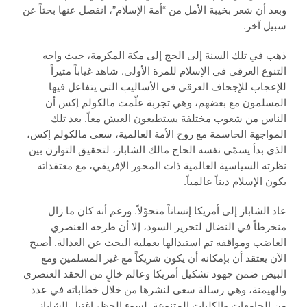
وبعد أن شعر بخيبة الأمل من “أمة الإسلام”، انفصل عنها بحثاً عن
سبيل آخر.
ذهب في تلك السنة إلى الحج إلى مكة المكرمة، حيث واجه
التنوع العرقي في الإسلام للمرة الأولى. شاهد غياباً مثيراً
للإعجاب للإجحاف العرقي في الأساليب التي يتفاعل فيها
المسلمون مع بعضهم، وهي تجربة علّمت مالكولم إكس أن
الناس من شعوب مختلفة يستطيعون العيش معاً. بعد تلك
المواجهة الحاسمة مع روح الأمة العالمية، سعى مالكولم إكس،
الذي بدأ يسمّي نفسه الحاج مالك الشاباز، لتحقيق التوازن بين
نظرته السياسية العالمية ذات المحور الإفريقي، مع معتقداته
بكون الإسلام ديناً عالمياً.
عاد الشاباز إلى أمريكا إنساناً متحوّلاً. ورغم أنه كان ما زال
منخرطاً في النضال لتحرير السود، إلا أن طرحه العنصري
الغاضب ومواقفه تم استبدالها بعملية البحث عن العدالة. أصبح
الآن يعتقد أن بإمكانه أن يكون شريكاً مع غير المسلمين ومع
البيض ضمن جهود تشكيل أمريكا وعالم خالٍ من الحقد العنصري
والهيمنة، وهي رسالة سعى لنشرها من خلال خطاباته في عدد
من الجامعات والكليات المتنوعة. لسوء الحظ، اغتيل الشاباز