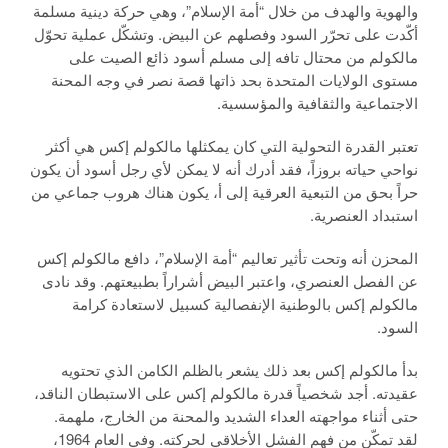
والهوية والهدف من خلال “أمة الإسلام”، وهي حركة دينية مسلمة
أكّدت على تحرّر السود وفصلهم عن البيض. وتشكّل عملية تحوّل
مالكولم من محتال تافه إلى مسلم أسود ذائع الصيت على
مستوى الولايات المتحدة بحد ذاتها قصة نصر في وجه المحنة
الاجتماعية والثقافية والمؤسسية.
تعتبر القدرة التحولية التي كان يمكثلها مالكولم إكس هي أكثر
نواحي حياته بروزاً، فقد أدرك أنه لا يمكن لأي رجل أسود أن يكون
حراً بحق من التبعية العرقية إلى أ، يكون هناك هروب جماعي من
استبداد العنصرية.
المحزن أنه وتحت تأثير تعاليم “أمة الإسلام”، دافع مالكولم إكس
عن الفصل العنصري، واعتبر البيض أشراراً بطبيعتهم. وقد نادى
مالكولم إكس بالوطنية الإنفصالية كسبيل لاستعادة كرامة
السود.
بدأ مالكولم إكس بعد ذلك يشعر بالظلم الكامن الذي تحتويه
عقيدته. أجد شخصياً قدرة مالكولم إكس على الاستبطان الناقد،
حتى أثناء مواجهته العداء الشديد والمحنة من الخارج، ملهمة.
لقد تمكّن من فهم الفشل الأخلاقي لحركته. وفي العام 1964،