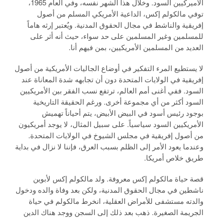
الأميركيين السود. وخلال هذا الشهر نفسه، وفي العام 1965،
توفي مالكولم إكس، الداعية الأمريكي المسلم من أصول
إفريقية والناشط في مجال الحقوق المدنية. ويُعتبر إرثه هاماً
للمسلمين وغير المسلمين على حد سواء، حيث أنه أثر على
العديد من المسلمين الأمريكيين، بمن فيهم أنا.
لا يستطيع المرء التفكير في أوضاع الجاليات الأمريكية من أصول
إفريقية في الولايات المتحدة دون أن تجابهه شدة المعاناة عند
السود. ففي أغنى أمم العالم، ترتفع نسب الفقر بين الأمريكيين
السود أكثر من أي مجموعة أخرى. ورغم الحقيقة التاريخية
بوجود رئيس أسود في البيض الأبيض، يتم أحياناً تهميش
الأمريكيين السود سياسياً. على سبيل المثال، لا يوجد أمريكيون
من أصول إفريقية في مجلس الشيوخ في الولايات المتحدة.
وعندما يعود الأمر إلى الظلم بسبب العرق، فإننا لا نزال في بداية
طريق خلاص أمريكا.
قصة حياة مالكولم إكس معروفة. ولد مالكولم إكس لأبوين
ناشطين في مجال الحقوق المدنية، ولكن بعد وفاة والده ودخول
والدته مستشفى للأمراض العقلية، انخرط مالكولم في حياة
الجريمة الصغيرة. ذهب بعد ذلك إلى السجن ووجد هناك الدين